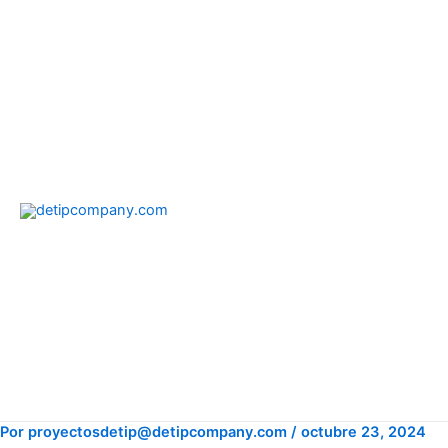
Ir
Post
al
navigation
contenido
Por
proyectosdetip@detipcompany.com
/
octubre 23, 2024