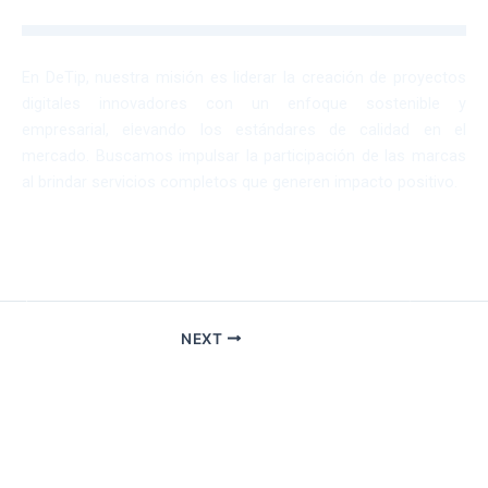
En DeTip, nuestra misión es liderar la creación de proyectos
digitales innovadores con un enfoque sostenible y
empresarial, elevando los estándares de calidad en el
mercado. Buscamos impulsar la participación de las marcas
al brindar servicios completos que generen impacto positivo.
NEXT