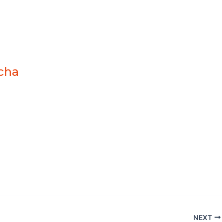
cha
zo 2025
ordPress y totalmente adaptada para
e en cabañas de madera rodeadas de
e brinda a sus visitantes.
NEXT