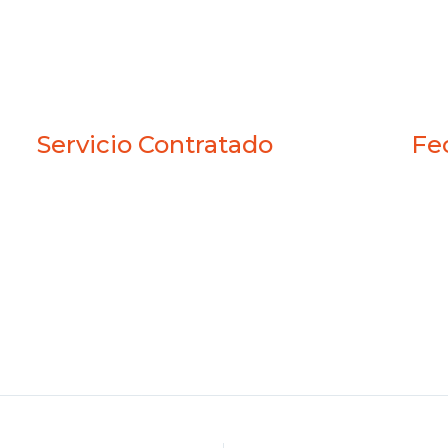
Página de Reservación
Servicio Contratado
Fe
Web Reservación
Mar
gina web moderna y funcional, desarrollada en W
esenta de manera clara su oferta de hospedaj
e sus instalaciones y la experiencia auténtica qu